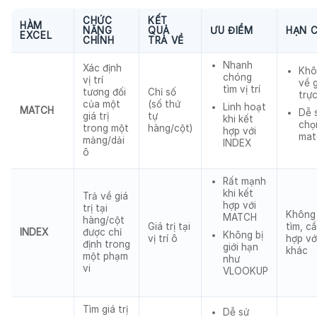
CHỨC
KẾT
HÀM
NĂNG
QUẢ
ƯU ĐIỂM
HẠN 
EXCEL
CHÍNH
TRẢ VỀ
Nhanh
Xác định
Khô
chóng
vị trí
về g
tìm vị trí
tương đối
Chỉ số
trực
của một
(số thứ
Linh hoạt
MATCH
Dễ s
giá trị
tự
khi kết
chọ
trong một
hàng/cột)
hợp với
mat
mảng/dải
INDEX
ô
Rất mạnh
khi kết
Trả về giá
hợp với
trị tại
Không
MATCH
hàng/cột
Giá trị tại
tìm, c
INDEX
được chỉ
Không bị
vị trí ô
hợp vớ
định trong
giới hạn
khác
một phạm
như
vi
VLOOKUP
Tìm giá trị
Dễ sử