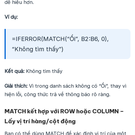
dễ hiểu hơn.
Ví dụ:
=IFERROR(MATCH(“Ổi”, B2:B6, 0),
“Không tìm thấy”)
Kết quả:
Không tìm thấy
Giải thích:
Vì trong danh sách không có “Ổi”, thay vì
hiện lỗi, công thức trả về thông báo rõ ràng.
MATCH kết hợp với ROW hoặc COLUMN –
Lấy vị trí hàng/cột động
Bạn có thể dùng MATCH để xác định vị trí của một