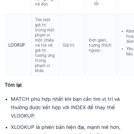
lỗi
và dọc
Tìm một
giá trị
trong một
Kém
phạm vi
hoạt
một chiều
Đơn giản,
dùn
LOOKUP
và trả về
Giá trị
tương thích
Yêu
giá trị
ngược
liệu
tương ứng
trong
phạm vi
khác
Tóm lại:
MATCH phù hợp nhất khi bạn cần tìm vị trí và
thường được kết hợp với INDEX để thay thế
VLOOKUP.
XLOOKUP là phiên bản hiện đại, mạnh mẽ hơn,