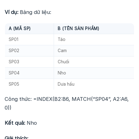
Ví dụ:
Bảng dữ liệu:
A (MÃ SP)
B (TÊN SẢN PHẨM)
SP01
Táo
SP02
Cam
SP03
Chuối
SP04
Nho
SP05
Dưa hấu
Công thức: =INDEX(B2:B6, MATCH(“SP04”, A2:A6,
0))
Kết quả:
Nho
Giải thích: