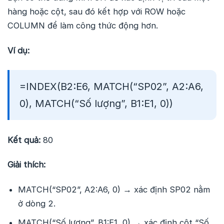
hàng hoặc cột, sau đó kết hợp với ROW hoặc
COLUMN để làm công thức động hơn.
Ví dụ:
=INDEX(B2:E6, MATCH(“SP02”, A2:A6,
0), MATCH(“Số lượng”, B1:E1, 0))
Kết quả:
80
Giải thích:
MATCH(“SP02”, A2:A6, 0) → xác định SP02 nằm
ở dòng 2.
MATCH(“Số lượng”, B1:E1, 0) → xác định cột “Số