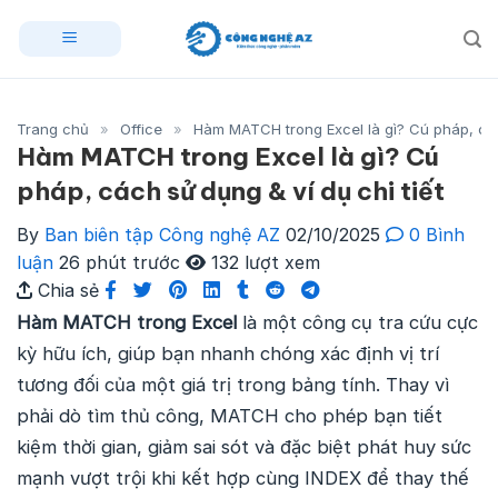
Skip
to
content
Trang chủ
»
Office
»
Hàm MATCH trong Excel là gì? Cú pháp, cách
Hàm MATCH trong Excel là gì? Cú
pháp, cách sử dụng & ví dụ chi tiết
By
Ban biên tập Công nghệ AZ
02/10/2025
0 Bình
luận
26 phút trước
132 lượt xem
Chia sẻ
Hàm MATCH trong Excel
là một công cụ tra cứu cực
kỳ hữu ích, giúp bạn nhanh chóng xác định vị trí
tương đối của một giá trị trong bảng tính. Thay vì
phải dò tìm thủ công, MATCH cho phép bạn tiết
kiệm thời gian, giảm sai sót và đặc biệt phát huy sức
mạnh vượt trội khi kết hợp cùng INDEX để thay thế