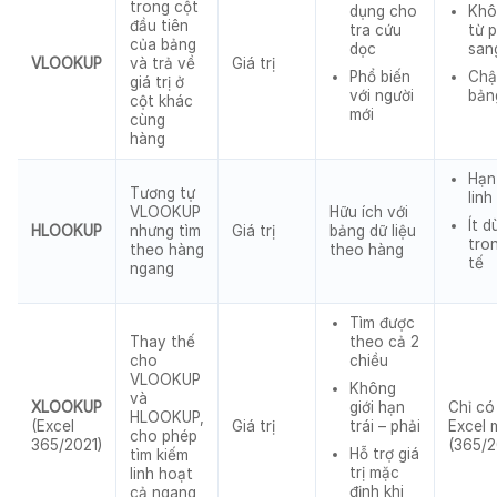
trong cột
dụng cho
Khô
đầu tiên
tra cứu
từ p
của bảng
dọc
sang
VLOOKUP
và trả về
Giá trị
Phổ biến
Chậ
giá trị ở
với người
bản
cột khác
mới
cùng
hàng
Hạn 
Tương tự
linh
VLOOKUP
Hữu ích với
Ít d
HLOOKUP
nhưng tìm
Giá trị
bảng dữ liệu
tro
theo hàng
theo hàng
tế
ngang
Tìm được
Thay thế
theo cả 2
cho
chiều
VLOOKUP
Không
và
XLOOKUP
Chỉ có
giới hạn
HLOOKUP,
(Excel
Giá trị
Excel 
trái – phải
cho phép
365/2021)
(365/2
Hỗ trợ giá
tìm kiếm
trị mặc
linh hoạt
định khi
cả ngang