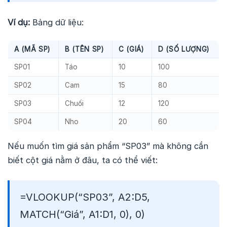
Ví dụ:
Bảng dữ liệu:
A (MÃ SP)
B (TÊN SP)
C (GIÁ)
D (SỐ LƯỢNG)
SP01
Táo
10
100
SP02
Cam
15
80
SP03
Chuối
12
120
SP04
Nho
20
60
Nếu muốn tìm giá sản phẩm “SP03” mà không cần
biết cột giá nằm ở đâu, ta có thể viết:
=VLOOKUP(“SP03”, A2:D5,
MATCH(“Giá”, A1:D1, 0), 0)