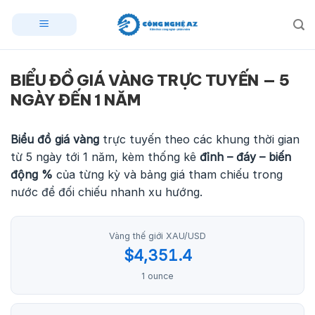
Skip
to
content
BIỂU ĐỒ GIÁ VÀNG TRỰC TUYẾN — 5
NGÀY ĐẾN 1 NĂM
Biểu đồ giá vàng
trực tuyến theo các khung thời gian
từ 5 ngày tới 1 năm, kèm thống kê
đỉnh – đáy – biến
động %
của từng kỳ và bảng giá tham chiếu trong
nước để đối chiếu nhanh xu hướng.
Vàng thế giới XAU/USD
$4,351.4
1 ounce