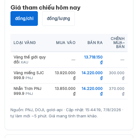
Giá tham chiếu hôm nay
đồng/chỉ
đồng/lượng
CHÊNH
LOẠI VÀNG
MUA VÀO
BÁN RA
MUA–
BÁN
Vàng thế giới quy
13.718.150
—
—
đổi
₫
XAU
Vàng miếng SJC
13.920.000
14.220.000
300.000
999.9
₫
₫
₫
PNJ
Nhẫn Trơn PNJ
13.850.000
14.220.000
370.000
999.9
₫
₫
₫
PNJ
Nguồn: PNJ, DOJI, gold-api · Cập nhật: 15:44:19, 7/8/2026 ·
tự làm mới ~5 phút. Giá mang tính tham khảo.