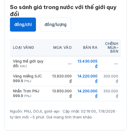
So sánh giá trong nước với thế giới quy
đổi
đồng/chỉ
đồng/lượng
CHÊNH
LOẠI VÀNG
MUA VÀO
BÁN RA
MUA–
BÁN
Vàng thế giới quy
13.430.005
—
—
đổi
₫
XAU
Vàng miếng SJC
13.920.000
14.220.000
300.000
999.9
₫
₫
₫
PNJ
Nhẫn Trơn PNJ
13.850.000
14.200.000
350.000
999.9
₫
₫
₫
PNJ
Nguồn: PNJ, DOJI, gold-api · Cập nhật: 02:16:00, 7/8/2026 ·
tự làm mới ~5 phút. Giá mang tính tham khảo.