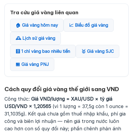
Tra cứu giá vàng liên quan
🏠 Giá vàng hôm nay
📈 Biểu đồ giá vàng
🕰️ Lịch sử giá vàng
🧮 1 chỉ vàng bao nhiêu tiền
🥇 Giá vàng SJC
🏪 Giá vàng PNJ
Cách quy đổi giá vàng thế giới sang VND
Công thức:
Giá VND/lượng = XAU/USD × tỷ giá
USD/VND × 1,20565
(vì 1 lượng = 37,5g còn 1 ounce =
31,1035g). Kết quả chưa gồm thuế nhập khẩu, phí gia
công và biên lợi nhuận — nên giá trong nước luôn
cao hơn con số quy đổi này; phần chênh phản ánh