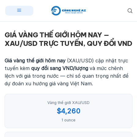
Skip
to
content
GIÁ VÀNG THẾ GIỚI HÔM NAY —
XAU/USD TRỰC TUYẾN, QUY ĐỔI VND
Giá vàng thế giới hôm nay
(XAU/USD) cập nhật trực
tuyến kèm
quy đổi sang VND/lượng
và mức chênh
lệch với giá trong nước — chỉ số quan trọng nhất để
dự đoán xu hướng giá vàng Việt Nam.
Vàng thế giới XAU/USD
$4,260
1 ounce