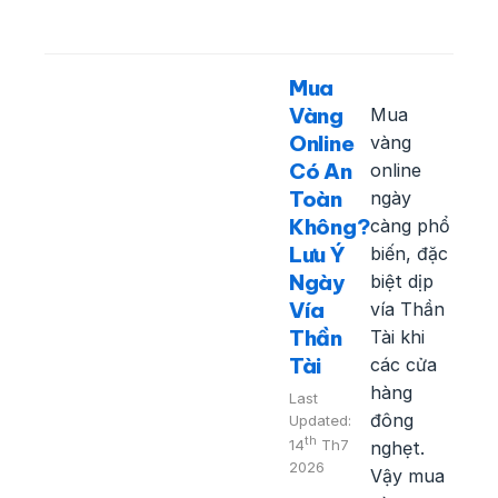
Mua
Vàng
Mua
Online
vàng
Có An
online
Toàn
ngày
Không?
càng phổ
Lưu Ý
biến, đặc
Ngày
biệt dịp
Vía
vía Thần
Thần
Tài khi
Tài
các cửa
hàng
Last
đông
Updated:
th
14
Th7
nghẹt.
2026
Vậy mua