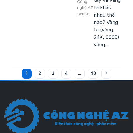
Công
ta khác
nghệ AZ
(writer)
nhau thế
nào? Vàng
ta (vàng
24K, 9999):
vàng…
1
2
3
4
…
40