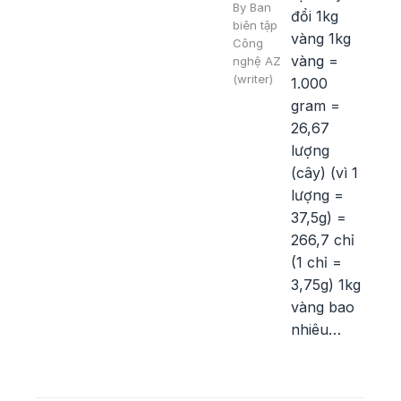
By
Ban
đổi 1kg
biên tập
vàng 1kg
Công
vàng =
nghệ AZ
(writer)
1.000
gram =
26,67
lượng
(cây) (vì 1
lượng =
37,5g) =
266,7 chỉ
(1 chỉ =
3,75g) 1kg
vàng bao
nhiêu…