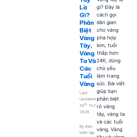
Là
gì? Đây là
Gì?
cách gọi
Phân
dân gian
Biệt
cho vàng
Vàng
pha hợp
Tây,
kim, tuổi
Vàng
thấp hơn
Ta Và
24K, dùng
Các
chủ yếu
Tuổi
làm trang
Vàng
sức. Bài viết
giúp bạn
Last
phân biệt
Updated:
th
14
Th7
rõ vàng
2026
tây, vàng ta
và các tuổi
By
Ban
vàng. Vàng
biên tập
tây và vàng