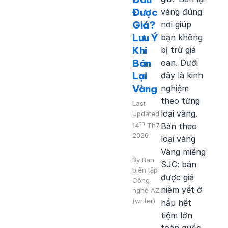
Được
vàng đúng
Giá?
nơi giúp
Lưu Ý
bạn không
Khi
bị trừ giá
Bán
oan. Dưới
Lại
đây là kinh
Vàng
nghiệm
theo từng
Last
loại vàng.
Updated:
th
14
Th7
Bán theo
2026
loại vàng
Vàng miếng
By
Ban
SJC: bán
biên tập
được giá
Công
niêm yết ở
nghệ AZ
(writer)
hầu hết
tiệm lớn