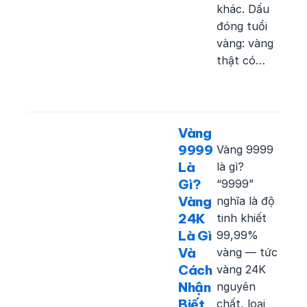
khác. Dấu
đóng tuổi
vàng: vàng
thật có…
Vàng
9999
Vàng 9999
Là
là gì?
Gì?
“9999”
Vàng
nghĩa là độ
24K
tinh khiết
Là Gì
99,99%
Và
vàng — tức
Cách
vàng 24K
Nhận
nguyên
Biết
chất, loại