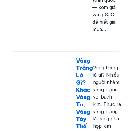
toàn quốc
— xem giá
vàng SJC
để biết giá
mua…
Vàng
Trắng
Vàng trắng
Là
là gì? Nhiều
Gì?
người nhầm
Khác
vàng trắng
Vàng
với bạch
Ta,
kim. Thực ra
Vàng
vàng trắng
Tây
là vàng pha
Thế
hợp kim