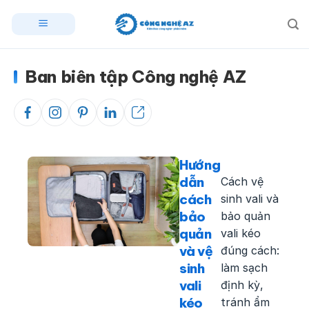
Skip
to
content
Ban biên tập Công nghệ AZ
facebook
instagram
pinterest
linkedin
url
Hướng
dẫn
Cách vệ
cách
sinh vali và
bảo
bảo quản
quản
vali kéo
và vệ
đúng cách:
sinh
làm sạch
vali
định kỳ,
kéo
tránh ẩm