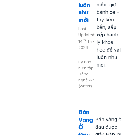
luôn
mốc, giữ
như
bánh xe –
mới
tay kéo
bền, sắp
Last
xếp hành
Updated:
th
14
Th7
lý khoa
2026
học để vali
luôn như
By
Ban
mới.
biên tập
Công
nghệ AZ
(writer)
Bán
Vàng
Bán vàng ở
Ở
đâu được
Đâu
giá? Bán lại