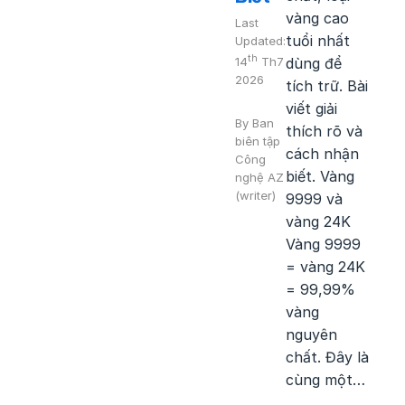
vàng cao
Last
tuổi nhất
Updated:
th
14
Th7
dùng để
2026
tích trữ. Bài
viết giải
By
Ban
thích rõ và
biên tập
cách nhận
Công
biết. Vàng
nghệ AZ
(writer)
9999 và
vàng 24K
Vàng 9999
= vàng 24K
= 99,99%
vàng
nguyên
chất. Đây là
cùng một…