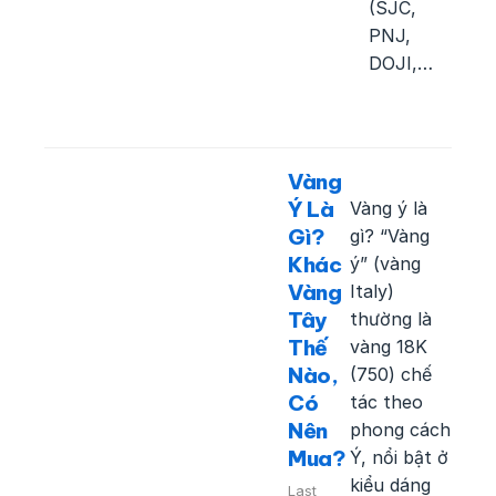
(SJC,
PNJ,
DOJI,…
Vàng
Ý Là
Vàng ý là
Gì?
gì? “Vàng
Khác
ý” (vàng
Vàng
Italy)
Tây
thường là
Thế
vàng 18K
Nào,
(750) chế
Có
tác theo
Nên
phong cách
Mua?
Ý, nổi bật ở
kiểu dáng
Last