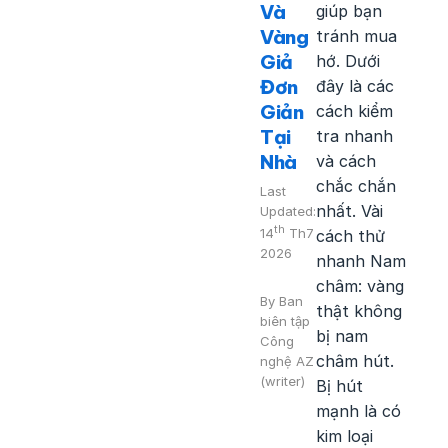
Và
giúp bạn
Vàng
tránh mua
Giả
hớ. Dưới
Đơn
đây là các
Giản
cách kiểm
Tại
tra nhanh
Nhà
và cách
chắc chắn
Last
nhất. Vài
Updated:
th
14
Th7
cách thử
2026
nhanh Nam
châm: vàng
By
Ban
thật không
biên tập
bị nam
Công
châm hút.
nghệ AZ
(writer)
Bị hút
mạnh là có
kim loại