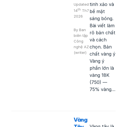
tinh xảo và
Updated:
th
14
Th7
bề mặt
2026
sáng bóng.
Bài viết làm
By
Ban
rõ bản chất
biên tập
và cách
Công
chọn. Bản
nghệ AZ
(writer)
chất vàng ý
Vàng ý
phần lớn là
vàng 18K
(750) —
75% vàng…
Vàng
Tây
Vàng tây là