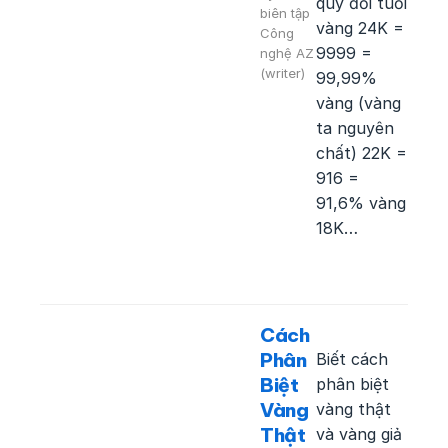
quy đổi tuổi
biên tập
vàng 24K =
Công
9999 =
nghệ AZ
(writer)
99,99%
vàng (vàng
ta nguyên
chất) 22K =
916 =
91,6% vàng
18K…
Cách
Phân
Biết cách
Biệt
phân biệt
Vàng
vàng thật
Thật
và vàng giả