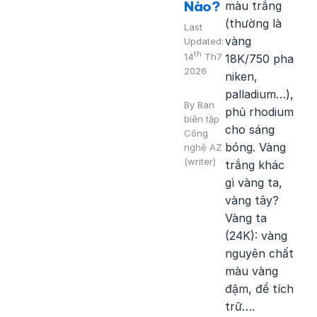
Nào?
màu trắng
(thường là
Last
vàng
Updated:
th
14
Th7
18K/750 pha
2026
niken,
palladium…),
By
Ban
phủ rhodium
biên tập
cho sáng
Công
bóng. Vàng
nghệ AZ
(writer)
trắng khác
gì vàng ta,
vàng tây?
Vàng ta
(24K): vàng
nguyên chất
màu vàng
đậm, để tích
trữ….