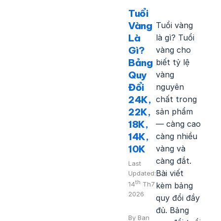
Tuổi
Vàng
Tuổi vàng
Là
là gì? Tuổi
Gì?
vàng cho
Bảng
biết tỷ lệ
Quy
vàng
Đổi
nguyên
24K,
chất trong
22K,
sản phẩm
18K,
— càng cao
14K,
càng nhiều
10K
vàng và
càng đắt.
Last
Bài viết
Updated:
th
14
Th7
kèm bảng
2026
quy đổi đầy
đủ. Bảng
By
Ban