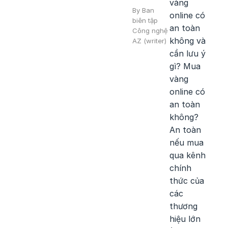
vàng
By
Ban
online có
biên tập
an toàn
Công nghệ
không và
AZ
(writer)
cần lưu ý
gì? Mua
vàng
online có
an toàn
không?
An toàn
nếu mua
qua kênh
chính
thức của
các
thương
hiệu lớn