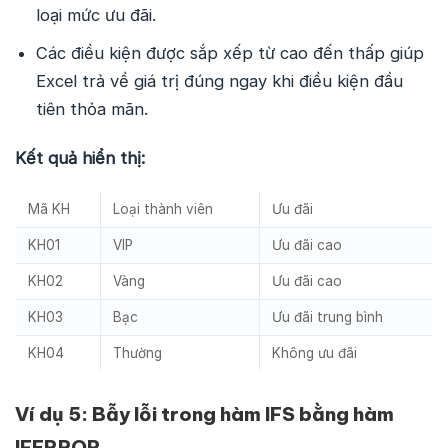
loại mức ưu đãi.
Các điều kiện được sắp xếp từ cao đến thấp giúp
Excel trả về giá trị đúng ngay khi điều kiện đầu
tiên thỏa mãn.
Kết quả hiển thị:
Mã KH
Loại thành viên
Ưu đãi
KH01
VIP
Ưu đãi cao
KH02
Vàng
Ưu đãi cao
KH03
Bạc
Ưu đãi trung bình
KH04
Thường
Không ưu đãi
Ví dụ 5: Bẫy lỗi trong hàm IFS bằng hàm
IFERROR