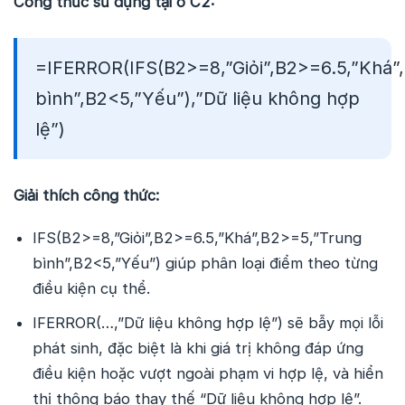
Công thức sử dụng tại ô C2:
=IFERROR(IFS(B2>=8,”Giỏi”,B2>=6.5,”Khá”
bình”,B2<5,”Yếu”),”Dữ liệu không hợp
lệ”)
Giải thích công thức:
IFS(B2>=8,”Giỏi”,B2>=6.5,”Khá”,B2>=5,”Trung
bình”,B2<5,”Yếu”) giúp phân loại điểm theo từng
điều kiện cụ thể.
IFERROR(…,”Dữ liệu không hợp lệ”) sẽ bẫy mọi lỗi
phát sinh, đặc biệt là khi giá trị không đáp ứng
điều kiện hoặc vượt ngoài phạm vi hợp lệ, và hiển
thị thông báo thay thế “Dữ liệu không hợp lệ”.