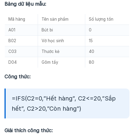
Bảng dữ liệu mẫu:
Mã hàng
Tên sản phẩm
Số lượng tồn
A01
Bút bi
0
B02
Vở học sinh
15
C03
Thước kẻ
40
D04
Gôm tẩy
80
Công thức:
=IFS(C2=0,”Hết hàng”, C2<=20,”Sắp
hết”, C2>20,”Còn hàng”)
Giải thích công thức: