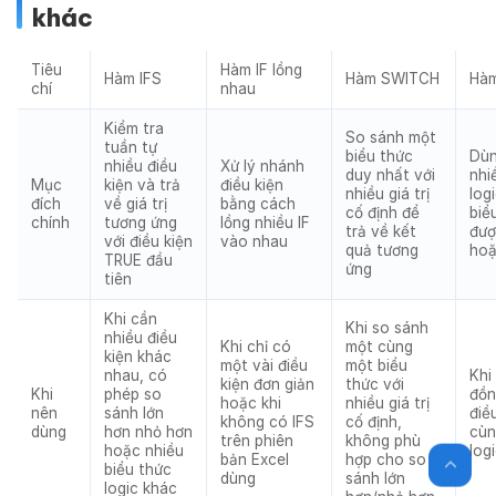
khác
Tiêu
Hàm IF lồng
Hàm IFS
Hàm SWITCH
Hàm
chí
nhau
Kiểm tra
So sánh một
tuần tự
biểu thức
Dùn
nhiều điều
Xử lý nhánh
duy nhất với
nhi
Mục
kiện và trả
điều kiện
nhiều giá trị
log
đích
về giá trị
bằng cách
cố định để
biể
chính
tương ứng
lồng nhiều IF
trả về kết
đượ
với điều kiện
vào nhau
quả tương
hoặ
TRUE đầu
ứng
tiên
Khi cần
Khi so sánh
nhiều điều
Khi chỉ có
một cùng
kiện khác
một vài điều
một biểu
nhau, có
Khi
kiện đơn giản
thức với
Khi
phép so
đồn
hoặc khi
nhiều giá trị
nên
sánh lớn
điề
không có IFS
cố định,
dùng
hơn nhỏ hơn
cùn
trên phiên
không phù
hoặc nhiều
log
bản Excel
hợp cho so
biểu thức
dùng
sánh lớn
logic khác