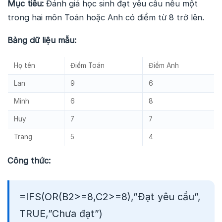
Mục tiêu:
Đánh giá học sinh đạt yêu cầu nếu một
trong hai môn Toán hoặc Anh có điểm từ 8 trở lên.
Bảng dữ liệu mẫu:
Họ tên
Điểm Toán
Điểm Anh
Lan
9
6
Minh
6
8
Huy
7
7
Trang
5
4
Công thức:
=IFS(OR(B2>=8,C2>=8),”Đạt yêu cầu”,
TRUE,”Chưa đạt”)