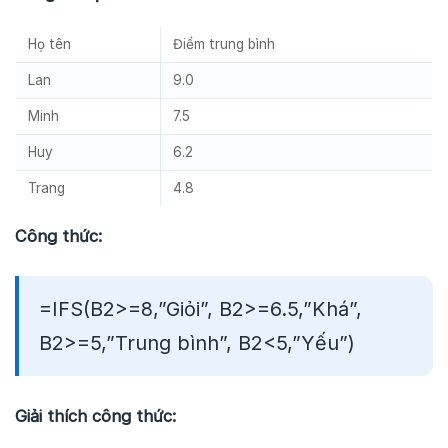
Họ tên
Điểm trung bình
Lan
9.0
Minh
7.5
Huy
6.2
Trang
4.8
Công thức:
=IFS(B2>=8,”Giỏi”, B2>=6.5,”Khá”,
B2>=5,”Trung bình”, B2<5,”Yếu”)
Giải thích công thức: