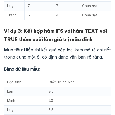
Huy
7
7
Chưa đạt
Trang
5
4
Chưa đạt
Ví dụ 3: Kết hợp hàm IFS với hàm TEXT với
TRUE thêm cuối làm giá trị mặc định
Mục tiêu:
Hiển thị kết quả xếp loại kèm mô tả chi tiết
trong cùng một ô, có định dạng văn bản rõ ràng.
Bảng dữ liệu mẫu:
Học sinh
Điểm trung bình
Lan
8.5
Minh
7.0
Huy
5.5