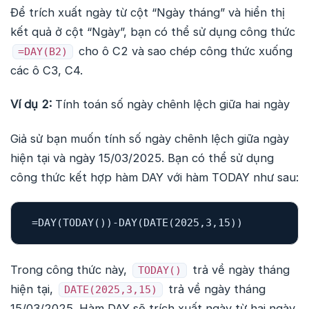
Để trích xuất ngày từ cột “Ngày tháng” và hiển thị
kết quả ở cột “Ngày”, bạn có thể sử dụng công thức
cho ô C2 và sao chép công thức xuống
=DAY(B2)
các ô C3, C4.
Ví dụ 2:
Tính toán số ngày chênh lệch giữa hai ngày
Giả sử bạn muốn tính số ngày chênh lệch giữa ngày
hiện tại và ngày 15/03/2025. Bạn có thể sử dụng
công thức kết hợp hàm DAY với hàm TODAY như sau:
=
DAY
(
TODAY
())-
DAY
(
DATE
(
2025
,
3
,
15
Trong công thức này,
trả về ngày tháng
TODAY()
hiện tại,
trả về ngày tháng
DATE(2025,3,15)
15/03/2025. Hàm DAY sẽ trích xuất ngày từ hai ngày