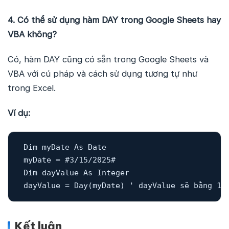
4. Có thể sử dụng hàm DAY trong Google Sheets hay
VBA không?
Có, hàm DAY cũng có sẵn trong Google Sheets và
VBA với cú pháp và cách sử dụng tương tự như
trong Excel.
Ví dụ:
Dim myDate As Date

myDate = #3/15/2025#

Dim dayValue As Integer

dayValue = Day(myDate) ' dayValue sẽ bằng 15
Kết luận