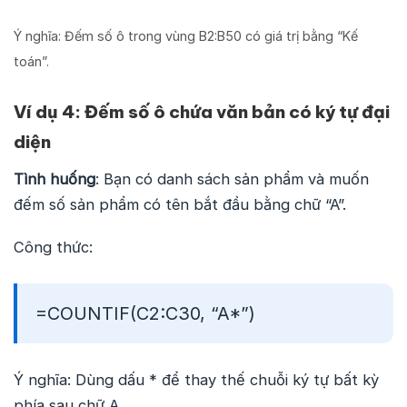
Ý nghĩa: Đếm số ô trong vùng B2:B50 có giá trị bằng “Kế
toán”.
Ví dụ 4: Đếm số ô chứa văn bản có ký tự đại
diện
Tình huống
: Bạn có danh sách sản phẩm và muốn
đếm số sản phẩm có tên bắt đầu bằng chữ “A”.
Công thức:
=COUNTIF(C2:C30, “A*”)
Ý nghĩa: Dùng dấu * để thay thế chuỗi ký tự bất kỳ
phía sau chữ A.