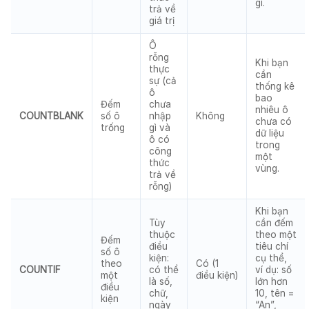
gì.
trả về
giá trị
Ô
rỗng
Khi bạn
thực
cần
sự (cả
thống kê
ô
bao
Đếm
chưa
nhiêu ô
COUNTBLANK
số ô
nhập
Không
chưa có
trống
gì và
dữ liệu
ô có
trong
công
một
thức
vùng.
trả về
rỗng)
Khi bạn
Tùy
cần đếm
thuộc
theo một
Đếm
điều
tiêu chí
số ô
kiện:
cụ thể,
theo
Có (1
COUNTIF
có thể
ví dụ: số
một
điều kiện)
là số,
lớn hơn
điều
chữ,
10, tên =
kiện
ngày
“An”,