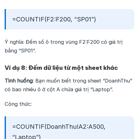
=COUNTIF(F2:F200, “SP01”)
Ý nghĩa: Đếm số ô trong vùng F2:F200 có giá trị
bằng “SP01”.
Ví dụ 8: Đếm dữ liệu từ một sheet khác
Tình huống
: Bạn muốn biết trong sheet “DoanhThu”
có bao nhiêu ô ở cột A chứa giá trị “Laptop”.
Công thức:
=COUNTIF(DoanhThu!A2:A500,
“Laptop”)