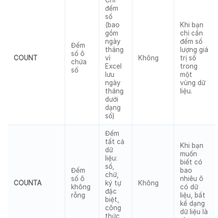
đếm
số
(bao
Khi bạn
gồm
chỉ cần
ngày
đếm số
Đếm
tháng
lượng giá
số ô
COUNT
vì
Không
trị số
chứa
Excel
trong
số
lưu
một
ngày
vùng dữ
tháng
liệu.
dưới
dạng
số)
Đếm
tất cả
Khi bạn
dữ
muốn
liệu:
biết có
số,
Đếm
bao
chữ,
số ô
nhiêu ô
COUNTA
ký tự
Không
không
có dữ
đặc
rỗng
liệu, bất
biệt,
kể dạng
công
dữ liệu là
thức