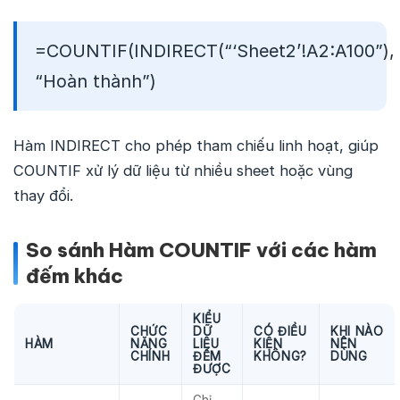
=COUNTIF(INDIRECT(“‘Sheet2’!A2:A100”),
“Hoàn thành”)
Hàm INDIRECT cho phép tham chiếu linh hoạt, giúp
COUNTIF xử lý dữ liệu từ nhiều sheet hoặc vùng
thay đổi.
So sánh Hàm COUNTIF với các hàm
đếm khác
KIỂU
CHỨC
DỮ
CÓ ĐIỀU
KHI NÀO
HÀM
NĂNG
LIỆU
KIỆN
NÊN
CHÍNH
ĐẾM
KHÔNG?
DÙNG
ĐƯỢC
Chỉ