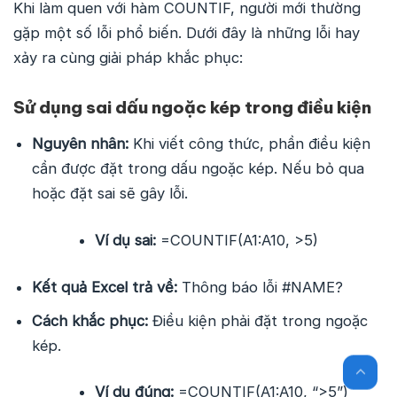
Khi làm quen với hàm COUNTIF, người mới thường
gặp một số lỗi phổ biến. Dưới đây là những lỗi hay
xảy ra cùng giải pháp khắc phục:
Sử dụng sai dấu ngoặc kép trong điều kiện
Nguyên nhân:
Khi viết công thức, phần điều kiện
cần được đặt trong dấu ngoặc kép. Nếu bỏ qua
hoặc đặt sai sẽ gây lỗi.
Ví dụ sai:
=COUNTIF(A1:A10, >5)
Kết quả Excel trả về:
Thông báo lỗi #NAME?
Cách khắc phục:
Điều kiện phải đặt trong ngoặc
kép.
Ví dụ đúng:
=COUNTIF(A1:A10, “>5”)