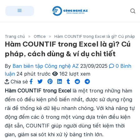
Skip
to
content
Trang chủ
»
Office
»
Hàm COUNTIF trong Excel là gì? Cú pháp, cá
Hàm COUNTIF trong Excel là gì? Cú
pháp, cách dùng & ví dụ chi tiết
By
Ban biên tập Công nghệ AZ
23/09/2025
0 Bình
luận
24 phút trước
162 lượt xem
Chia sẻ
Hàm COUNTIF trong Excel
là một trong những hàm
đếm có điều kiện phổ biến nhất, được sử dụng rộng
rãi để thống kê dữ liệu nhanh chóng. Với khả năng tự
động đếm các ô trong một vùng dựa trên điều kiện
đặt sẵn, COUNTIF giúp người dùng tiết kiệm thời
gian, giảm sai sót khi xử lý bảng tính lớn.