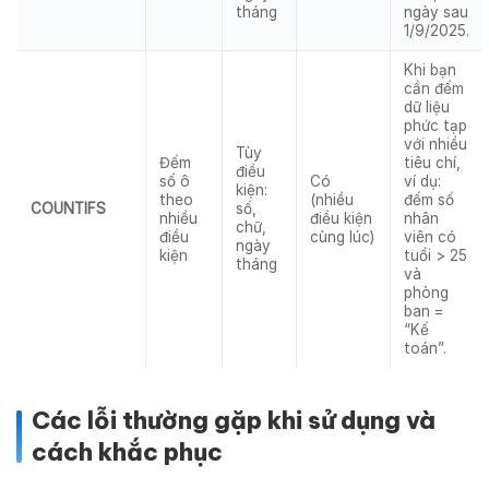
tháng
ngày sau
1/9/2025.
Khi bạn
cần đếm
dữ liệu
phức tạp
với nhiều
Tùy
Đếm
tiêu chí,
điều
số ô
Có
ví dụ:
kiện:
theo
(nhiều
đếm số
COUNTIFS
số,
nhiều
điều kiện
nhân
chữ,
điều
cùng lúc)
viên có
ngày
kiện
tuổi > 25
tháng
và
phòng
ban =
“Kế
toán”.
Các lỗi thường gặp khi sử dụng và
cách khắc phục