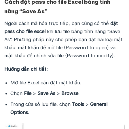
Cách đặt pass cho file Excel bằng tính
năng “Save As”
Ngoài cách mã hóa trực tiếp, bạn cũng có thể
đặt
pass cho file excel
khi lưu file bằng tính năng “Save
As”. Phương pháp này cho phép bạn đặt hai loại mật
khẩu: mật khẩu để mở file (Password to open) và
mật khẩu để chỉnh sửa file (Password to modify).
Hướng dẫn chi tiết:
Mở file Excel cần đặt mật khẩu.
Chọn
File
>
Save As
>
Browse
.
Trong cửa sổ lưu file, chọn
Tools
>
General
Options
.