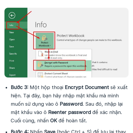
Bước 3:
Một hộp thoại
Encrypt Document
sẽ xuất
hiện. Tại đây, bạn hãy nhập mật khẩu mà mình
muốn sử dụng vào ô
Password
. Sau đó, nhập lại
mật khẩu vào ô
Reenter password
để xác nhận.
Cuối cùng, nhấn
OK
để hoàn tất.
Bước 4:
Nhấn
Save
(hoặc Ctrl + S) để lưu lại thay