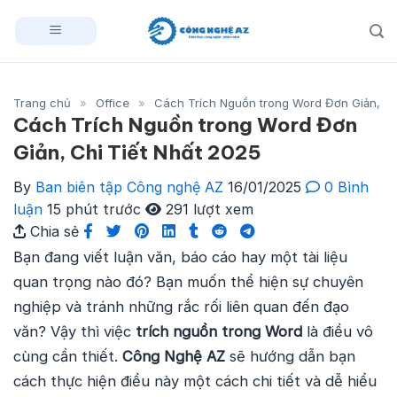
Skip
to
content
Trang chủ
»
Office
»
Cách Trích Nguồn trong Word Đơn Giản, Ch
Cách Trích Nguồn trong Word Đơn
Giản, Chi Tiết Nhất 2025
By
Ban biên tập Công nghệ AZ
16/01/2025
0 Bình
luận
15 phút trước
291 lượt xem
Chia sẻ
Bạn đang viết luận văn, báo cáo hay một tài liệu
quan trọng nào đó? Bạn muốn thể hiện sự chuyên
nghiệp và tránh những rắc rối liên quan đến đạo
văn? Vậy thì việc
trích nguồn trong Word
là điều vô
cùng cần thiết.
Công Nghệ AZ
sẽ hướng dẫn bạn
cách thực hiện điều này một cách chi tiết và dễ hiểu