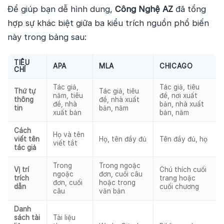
Để giúp bạn dễ hình dung,
Công Nghệ AZ
đã tổng
hợp sự khác biệt giữa ba kiểu trích nguồn phổ biến
này trong bảng sau:
TIÊU
APA
MLA
CHICAGO
CHÍ
Tác giả,
Tác giả, tiêu
Thứ tự
Tác giả, tiêu
năm, tiêu
đề, nơi xuất
thông
đề, nhà xuất
đề, nhà
bản, nhà xuất
tin
bản, năm
xuất bản
bản, năm
Cách
Họ và tên
viết tên
Họ, tên đầy đủ
Tên đầy đủ, họ
viết tắt
tác giả
Trong
Trong ngoặc
Vị trí
Chú thích cuối
ngoặc
đơn, cuối câu
trích
trang hoặc
đơn, cuối
hoặc trong
dẫn
cuối chương
câu
văn bản
Danh
sách tài
Tài liệu