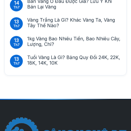
Bán Vàng Ở Đâu Được Giá? Lưu Ý Khi
14
Bán Lại Vàng
Th7
Vàng Trắng Là Gì? Khác Vàng Ta, Vàng
13
Tây Thế Nào?
Th7
1kg Vàng Bao Nhiêu Tiền, Bao Nhiêu Cây,
13
Lượng, Chỉ?
Th7
Tuổi Vàng Là Gì? Bảng Quy Đổi 24K, 22K,
13
18K, 14K, 10K
Th7