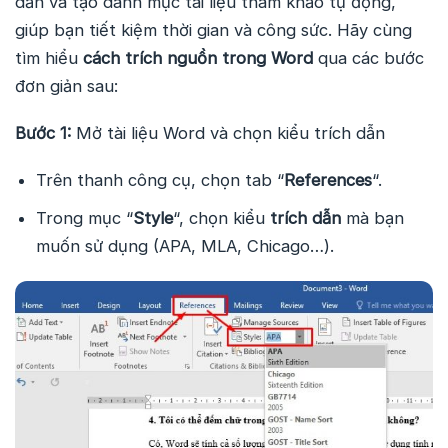
dẫn và tạo danh mục tài liệu tham khảo tự động,
giúp bạn tiết kiệm thời gian và công sức. Hãy cùng
tìm hiểu
cách trích nguồn trong Word
qua các bước
đơn giản sau:
Bước 1:
Mở tài liệu Word và chọn kiểu trích dẫn
Trên thanh công cụ, chọn tab “
References
“.
Trong mục “
Style
“, chọn kiểu
trích dẫn
mà bạn
muốn sử dụng (APA, MLA, Chicago…).