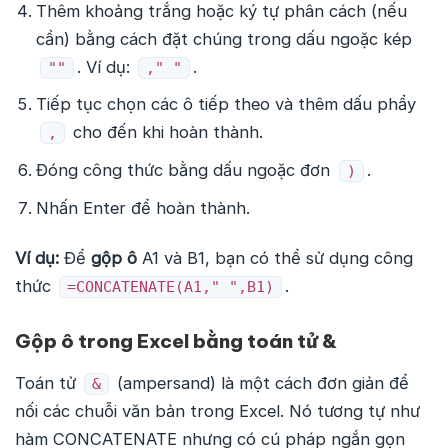
Thêm khoảng trắng hoặc ký tự phân cách (nếu
cần) bằng cách đặt chúng trong dấu ngoặc kép
. Ví dụ:
.
""
," "
Tiếp tục chọn các ô tiếp theo và thêm dấu phẩy
cho đến khi hoàn thành.
,
Đóng công thức bằng dấu ngoặc đơn
.
)
Nhấn Enter để hoàn thành.
Ví dụ:
Để
gộp ô
A1 và B1, bạn có thể sử dụng công
thức
.
=CONCATENATE(A1," ",B1)
Gộp ô trong Excel bằng toán tử &
Toán tử
(ampersand) là một cách đơn giản để
&
nối các chuỗi văn bản trong Excel. Nó tương tự như
hàm CONCATENATE nhưng có cú pháp ngắn gọn