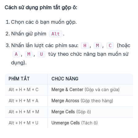
Cách sử dụng phím tắt gộp ô:
Chọn các ô bạn muốn gộp.
Nhấn giữ phím
.
Alt
Nhấn lần lượt các phím sau:
,
,
(hoặc
H
M
C
,
,
tùy theo chức năng bạn muốn sử
A
M
U
dụng).
PHÍM TẮT
CHỨC NĂNG
Alt + H + M + C
Merge & Center
(Gộp và căn giữa)
Alt + H + M + A
Merge Across
(Gộp theo hàng)
Alt + H + M + M
Merge Cells
(Gộp ô)
Alt + H + M + U
Unmerge Cells
(Tách ô)