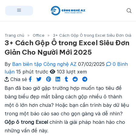
Skip
to
content
Trang chủ
»
Office
»
3+ Cách Gộp Ô trong Excel Siêu Đơn Giản
3+ Cách Gộp Ô trong Excel Siêu Đơn
Giản Cho Người Mới 2025
By
Ban biên tập Công nghệ AZ
07/02/2025
0 Bình
luận
15 phút trước
103 lượt xem
Chia sẻ
Bạn đã bao giờ gặp trường hợp muốn tạo tiêu đề
bảng biểu đẹp mắt bằng cách gộp nhiều ô thành
một ô lớn hơn chưa? Hoặc bạn cần trình bày dữ liệu
trong một báo cáo sao cho gọn gàng và dễ nhìn?
Gộp ô trong Excel
chính là giải pháp hoàn hảo cho
những vấn đề này.