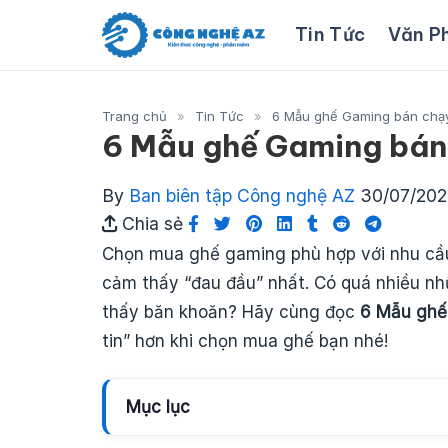
Skip
Tin Tức
Văn P
to
content
Trang chủ
»
Tin Tức
»
6 Mẫu ghế Gaming bán chạ
6 Mẫu ghế Gaming bán
By
Ban biên tập Công nghệ AZ
30/07/20
Chia sẻ
Chọn mua ghế gaming phù hợp với nhu cầu
cảm thấy “đau đầu” nhất. Có quá nhiều n
thấy băn khoăn? Hãy cùng đọc
6 Mẫu ghế
tin” hơn khi chọn mua ghế bạn nhé!
Mục lục