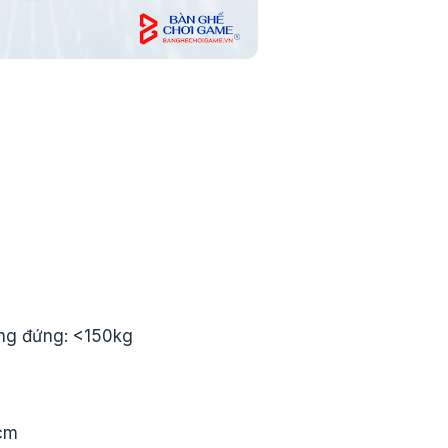
ẳng đứng: <150kg
5cm