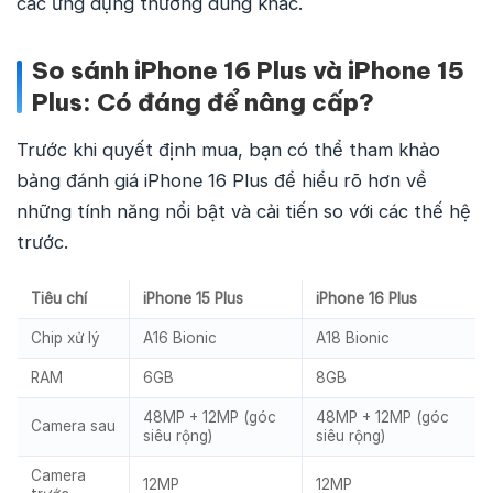
các ứng dụng thường dùng khác.
So sánh iPhone 16 Plus và iPhone 15
Plus: Có đáng để nâng cấp?
Trước khi quyết định mua, bạn có thể tham khảo
bảng đánh giá iPhone 16 Plus để hiểu rõ hơn về
những tính năng nổi bật và cải tiến so với các thế hệ
trước.
Tiêu chí
iPhone 15 Plus
iPhone 16 Plus
Chip xử lý
A16 Bionic
A18 Bionic
RAM
6GB
8GB
48MP + 12MP (góc
48MP + 12MP (góc
Camera sau
siêu rộng)
siêu rộng)
Camera
12MP
12MP