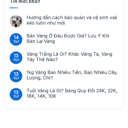
Tin mới nhất
Hướng dẫn cách bảo quản và vệ sinh vali
kéo luôn như mới
Bán Vàng Ở Đâu Được Giá? Lưu Ý Khi
14
Bán Lại Vàng
Th7
Vàng Trắng Là Gì? Khác Vàng Ta, Vàng
13
Tây Thế Nào?
Th7
1kg Vàng Bao Nhiêu Tiền, Bao Nhiêu Cây,
13
Lượng, Chỉ?
Th7
Tuổi Vàng Là Gì? Bảng Quy Đổi 24K, 22K,
13
18K, 14K, 10K
Th7