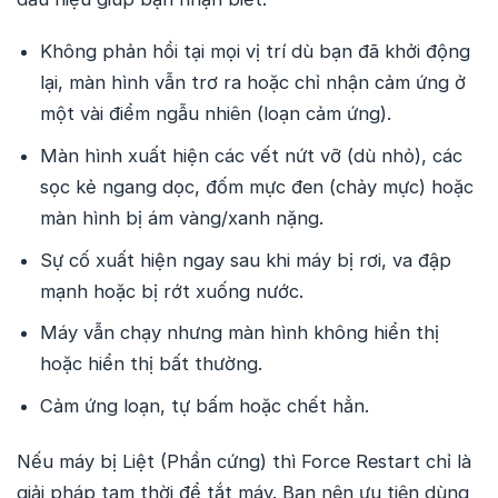
Không phản hồi tại mọi vị trí dù bạn đã khởi động
lại, màn hình vẫn trơ ra hoặc chỉ nhận cảm ứng ở
một vài điểm ngẫu nhiên (loạn cảm ứng).
Màn hình xuất hiện các vết nứt vỡ (dù nhỏ), các
sọc kẻ ngang dọc, đốm mực đen (chảy mực) hoặc
màn hình bị ám vàng/xanh nặng.
Sự cố xuất hiện ngay sau khi máy bị rơi, va đập
mạnh hoặc bị rớt xuống nước.
Máy vẫn chạy nhưng màn hình không hiển thị
hoặc hiển thị bất thường.
Cảm ứng loạn, tự bấm hoặc chết hẳn.
Nếu máy bị Liệt (Phần cứng) thì Force Restart chỉ là
giải pháp tạm thời để tắt máy. Bạn nên ưu tiên dùng