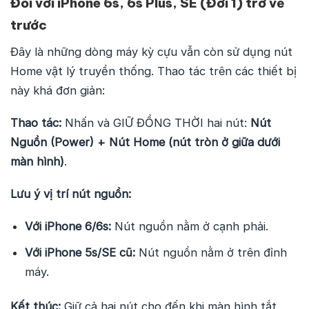
Đối với iPhone 6s, 6s Plus, SE (Đời 1) trở về
trước
Đây là những dòng máy kỳ cựu vẫn còn sử dụng nút
Home vật lý truyền thống. Thao tác trên các thiết bị
này khá đơn giản:
Thao tác:
Nhấn và GIỮ ĐỒNG THỜI hai nút:
Nút
Nguồn (Power) + Nút Home (nút tròn ở giữa dưới
màn hình)
.
Lưu ý vị trí nút nguồn:
Với iPhone 6/6s:
Nút nguồn nằm ở cạnh phải.
Với iPhone 5s/SE cũ:
Nút nguồn nằm ở trên đỉnh
máy.
Kết thúc:
Giữ cả hai nút cho đến khi màn hình tắt