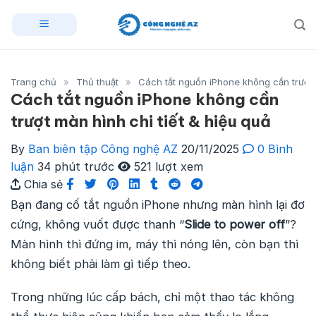
Skip
to
content
Trang chủ
»
Thủ thuật
»
Cách tắt nguồn iPhone không cần trượt m
Cách tắt nguồn iPhone không cần
trượt màn hình chi tiết & hiệu quả
By
Ban biên tập Công nghệ AZ
20/11/2025
0 Bình
luận
34 phút trước
521 lượt xem
Chia sẻ
Bạn đang cố tắt nguồn iPhone nhưng màn hình lại đơ
cứng, không vuốt được thanh “
Slide to power off
”?
Màn hình thì đứng im, máy thì nóng lên, còn bạn thì
không biết phải làm gì tiếp theo.
Trong những lúc cấp bách, chỉ một thao tác không