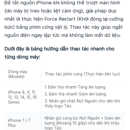
Để tắt nguồn iPhone khi không thể trượt màn hình
(do máy bị treo hoặc liệt cảm ứng), giải pháp duy
nhất là thực hiện Force Restart (Khởi động lại cưỡng
bức) bằng phím cứng vật lý. Thao tác này giúp ngắt
nguồn điện ngay lập tức mà không làm mất dữ liệu.
Dưới đây là bảng hướng dẫn thao tác nhanh cho
từng dòng máy:
Dòng máy
Thao tác phím cứng (Thực hiện liên tục)
(Models)
1. Bấm thả nhanh Tăng âm lượng.
iPhone 8, X, 11,
2. Bấm thả nhanh Giảm âm lượng.
12, 13, 14, 15, 16
3. Nhấn giữ chặt Nút Nguồn cho đến khi
Series
thấy logo Táo.
Nhấn giữ cùng lúc Nút Nguồn + Giảm âm
iPhone 7 / 7
lượng (khoảng 10 giây) cho đến khi thấy
Plus
logo Táo.