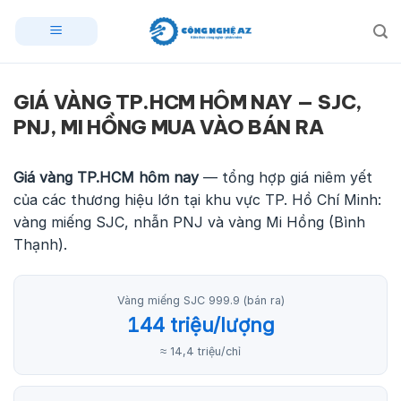
Skip
to
content
GIÁ VÀNG TP.HCM HÔM NAY — SJC,
PNJ, MI HỒNG MUA VÀO BÁN RA
Giá vàng TP.HCM hôm nay
— tổng hợp giá niêm yết
của các thương hiệu lớn tại khu vực TP. Hồ Chí Minh:
vàng miếng SJC, nhẫn PNJ và vàng Mi Hồng (Bình
Thạnh).
Vàng miếng SJC 999.9 (bán ra)
144 triệu/lượng
≈ 14,4 triệu/chỉ