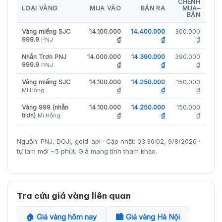
CHÊNH
LOẠI VÀNG
MUA VÀO
BÁN RA
MUA–
BÁN
Vàng miếng SJC
14.100.000
14.400.000
300.000
999.9
₫
₫
₫
PNJ
Nhẫn Trơn PNJ
14.000.000
14.390.000
390.000
999.9
₫
₫
₫
PNJ
Vàng miếng SJC
14.100.000
14.250.000
150.000
₫
₫
₫
Mi Hồng
Vàng 999 (nhẫn
14.100.000
14.250.000
150.000
trơn)
₫
₫
₫
Mi Hồng
Nguồn: PNJ, DOJI, gold-api · Cập nhật: 03:30:02, 9/8/2026 ·
tự làm mới ~5 phút. Giá mang tính tham khảo.
Tra cứu giá vàng liên quan
🏠 Giá vàng hôm nay
🏙️ Giá vàng Hà Nội